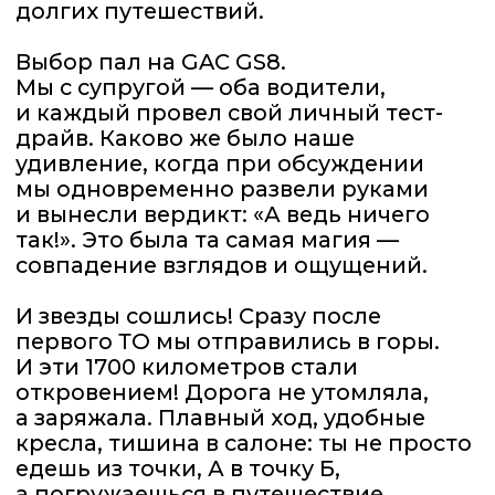
а заряжала. Плавный ход, удобные
кресла, тишина в салоне: ты не просто
едешь из точки, А в точку Б,
а погружаешься в путешествие,
наслаждаешься каждым поворотом
и открывающимися видами. Это и есть
высшая форма медитации.
Обратный путь, как водится, всегда
короче и грустнее. Но даже
он в салоне GAC GS8 прошел
на удивление легко. Мы уже строим
планы на следующую поездку!