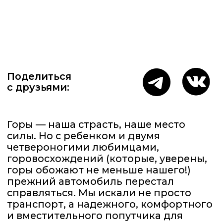
Горы — наша страсть, наше место
силы. Но с ребенком и двумя
четвероногими любимцами,
горовосхождений (которые, уверены,
горы обожают не меньше нашего!)
прежний автомобиль перестал
справляться. Мы искали не просто
транспорт, а надежного, комфортного
и вместительного попутчика для
долгих путешествий.
Выбор пал на GAC GS8.
Мы с супругой — оба водители,
и каждый провел свой личный тест-
драйв. Каково же было наше
удивление, когда при обсуждении
мы одновременно развели руками
и вынесли вердикт: «А ведь ничего
так!». Это была та самая магия —
совпадение взглядов и ощущений.
И звезды сошлись! Сразу после
первого ТО мы отправились в горы.
И эти 1700 километров стали
откровением! Дорога не утомляла,