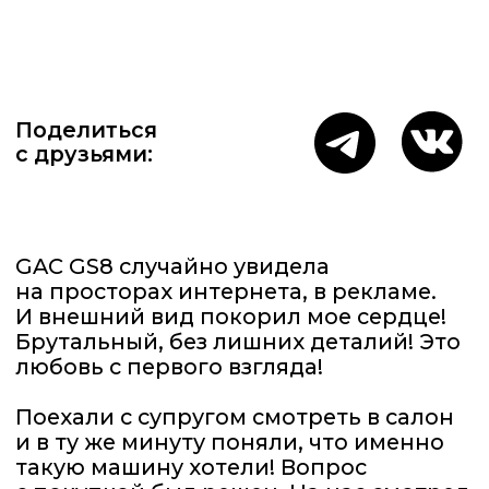
GAC GS8 случайно увидела
на просторах интернета, в рекламе.
И внешний вид покорил мое сердце!
Брутальный, без лишних деталий! Это
любовь с первого взгляда!
Поехали с супругом смотреть в салон
и в ту же минуту поняли, что именно
такую машину хотели! Вопрос
с покупкой был решен. На нас смотрел
сверкающий, немного грозный
и очень стильный наш Гоша! ♥️
В поездках комфорт, уверенность,
одним словом — за рулём отдыхаешь!
Весь автомобиль для человека:
он о тебе заботится, обволакивая
новыми технологиями и функциями.
На GAC GS8 хочется постоянно
путешествовать. Что мы регулярно
теперь и делаем. Одна из лучших
поездок была из Москвы
на полуостров Рыбачий! Восторг,
впечатления и масса положительных