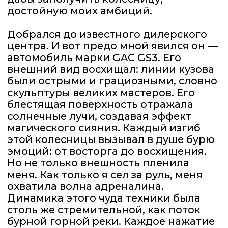
охватила волна адреналина.
Динамика этого чуда техники была
столь же стремительной, как поток
бурной горной реки. Каждое нажатие
на педаль акселератора пробуждало
во мне дух авантюризма и желание
покорять новые горизонты. Колесница
эта была не просто средством
передвижения, она олицетворяла
собой мощь и скорость, подобно тому,
как римские легионеры скакали
на своих боевых конях, стремясь
к победе.
Пришел, увидел и купил. Именно этот
слоган, подобно древнему девизу,
стал моим в тот судьбоносный день.
В тот же день уже на собственном
автомобиле я мчался по улицам,
ощущая себя первопроходцем,
открывающим новые земли. GAC GS3
стал не просто автомобилем,
он превратился в символ моей
свободы и независимости. В его
объятиях я обрел не только скорость
и элегантность, но и возможность