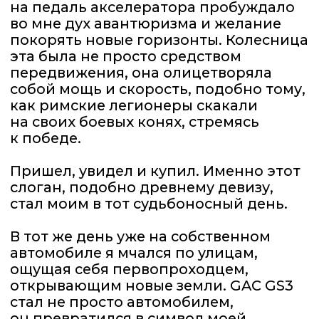
связаться с миром вокруг меня.
И в этот момент я понял: иногда
колесница может стать не просто
средством передвижения, а ключом
к новым возможностям,
незабываемым встречам
и знакомствам.
Благодаря моему новому автомобилю
GAC GS3 я открыл для себя не только
мир скорости и комфорта,
но и сообщество единомышленников
в интернете. Так я решил
присоединиться к чату владельцев
этого автомобиля. Там я встретил
людей, которые так же были
влюблены в свои GAC GS3. Мы делимся
опытом, советами по обслуживанию
и улучшению автомобилей, а также
общаемся на темы, выходящие
за рамки автомобилей: рассказываем
истории из жизни, обсуждаем
любимые фильмы, музыку и многое
другое.