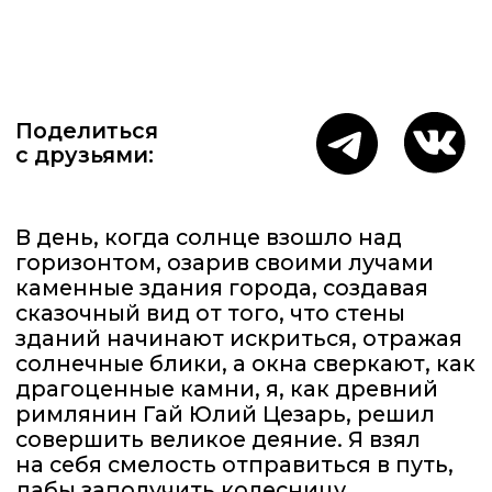
В день, когда солнце взошло над
горизонтом, озарив своими лучами
каменные здания города, создавая
сказочный вид от того, что стены
зданий начинают искриться, отражая
солнечные блики, а окна сверкают, как
драгоценные камни, я, как древний
римлянин Гай Юлий Цезарь, решил
совершить великое деяние. Я взял
на себя смелость отправиться в путь,
дабы заполучить колесницу,
достойную моих амбиций.
Добрался до известного дилерского
центра. И вот предо мной явился он —
автомобиль марки GAC GS3. Его
внешний вид восхищал: линии кузова
были острыми и грациозными, словно
скульптуры великих мастеров. Его
блестящая поверхность отражала
солнечные лучи, создавая эффект
магического сияния. Каждый изгиб
этой колесницы вызывал в душе бурю
эмоций: от восторга до восхищения.
Но не только внешность пленила
меня. Как только я сел за руль, меня